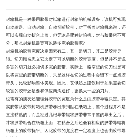
封箱机是一种采用胶带对纸箱进行封箱的机械设备，该机可实现
自动输送、自动封箱、自动切断胶带，对于折盖封箱机来说，还
可以实现自动折合上盖，但无论是哪种封箱机，对与胶带密不可
分，那么封箱机最宽可以装多宽的胶带呢?
封箱机的胶带宽度决定因素有二，其一是切刀，其二是胶带导
辊。切刀顾名思义它决定了可以切断的胶带宽度，但是并不是说
多宽的切刀就必须切多宽的胶带。实际上，略窄些的切刀也是可
以将宽些的胶带切断的，只是这样在切的过程中会留下一点点胶
带头，比较影响整体美观。因此，艾讯还是建议用于如果需要切
较宽的胶带还是要和供应商沟通好，更换大一些的刀片。
也需有的朋友还能理解胶带的宽度为什么是由胶带导辊决定。其
实胶带从胶带封箱机胶带卷出来到贴在纸箱上，整个过程并不是
直接黏贴的，而是经过几根导带辊将胶带非常平整的导出之后，
才将胶带粘合在纸箱上面，在粘合之后还会有相应的胶带导辊将
纸箱上的胶带抚平。因此胶带的宽度在一定程度上也会由胶带导